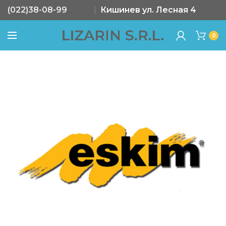
(022)38-08-99
Кишинев ул. Лесная 4
0