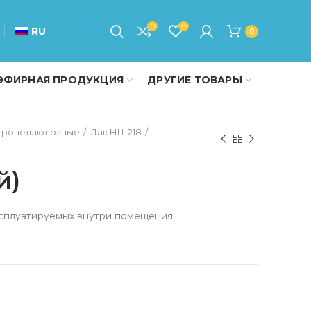
0
0
RU
0
ЭФИРНАЯ ПРОДУКЦИЯ
ДРУГИЕ ТОВАРЫ
троцеллюлозные
Лак НЦ-218
й)
ксплуатируемых внутри помещения.