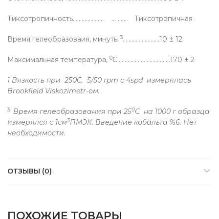
Тиксотропичность………………… … …… Тиксотропичная
3
Время гелеобразоваия, минуты
…………….………10 ± 12
0
Максимальная температура,
C…..………………………….170 ± 2
1 Вязкость при 250C, 5/50 rpm с 4spd измерялась
Brookfield Viskozimetr-ом.
3
0
Время гелеобразования при 25
C на 1000 г образца
3
измерялся с 1см
ПМЭК. Введение кобальта %6. Нет
необходимости.
ОТЗЫВЫ (0)
ПОХОЖИЕ ТОВАРЫ