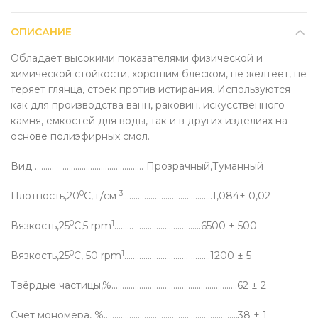
ОПИСАНИЕ
Обладает высокими показателями физической и
химической стойкости, хорошим блеском, не желтеет, не
теряет глянца, стоек против истирания. Используются
как для производства ванн, раковин, искусственного
камня, емкостей для воды, так и в других изделиях на
основе полиэфирных смол.
Вид ……… ……………….………………. Прозрачный,Туманный
0
3
Плотность,20
C, г/см
……………………………………1,084± 0,02
0
1
Вязкость,25
C,5 rpm
……… ………………………..6500 ± 500
0
1
Вязкость,25
C, 50 rpm
………………………… ………1200 ± 5
Твёрдые частицы,%…………………………………………………..62 ± 2
Счет мономера, %………………………………………………………38 ± 1